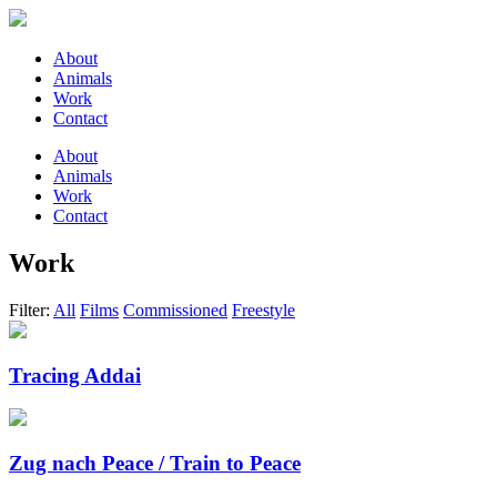
About
Animals
Work
Contact
About
Animals
Work
Contact
Work
Filter:
All
Films
Commissioned
Freestyle
Tracing Addai
Zug nach Peace / Train to Peace